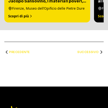
Jacopo Sansovino, i materiali poveri,
al Fo
un capolavoro veneziano
Tosc
Firenze, Museo dell’Opificio delle Pietre Dure
Scopri di più
Scopri
PRECEDENTE
SUCCESSIVO