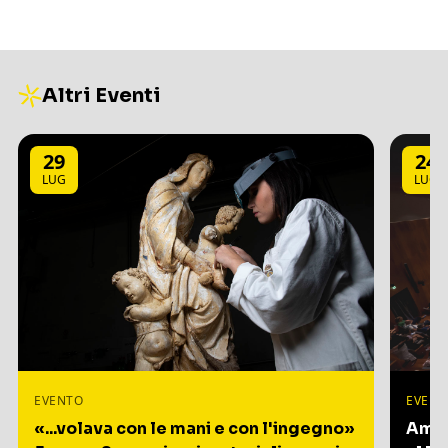
Altri Eventi
29
24
LUG
LUG
EVENTO
EVENT
«...volava con le mani e con l'ingegno»
Amia