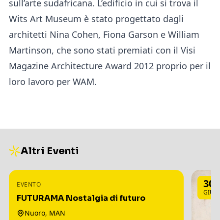
sull’arte sudafricana. L’edificio in cui si trova il
Wits Art Museum è stato progettato dagli
architetti Nina Cohen, Fiona Garson e William
Martinson, che sono stati premiati con il Visi
Magazine Architecture Award 2012 proprio per il
loro lavoro per WAM.
Altri Eventi
3
30
EVENTO
LUG
GIU
FUTURAMA Nostalgia di futuro
Nuoro, MAN