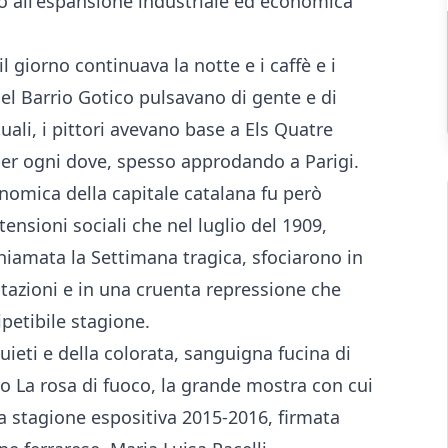
 all'espansione industriale ed economica
l giorno continuava la notte e i caffè e i
nel Barrio Gotico pulsavano di gente e di
ttuali, i pittori avevano base a Els Quatre
er ogni dove, spesso approdando a Parigi.
onomica della capitale catalana fu però
sioni sociali che nel luglio del 1909,
hiamata la Settimana tragica, sfociarono in
stazioni e in una cruenta repressione che
ipetibile stagione.
uieti e della colorata, sanguigna fucina di
to La rosa di fuoco, la grande mostra con cui
a stagione espositiva 2015-2016, firmata