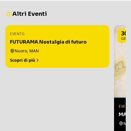
Altri Eventi
3
30
EVENTO
LUG
GIU
FUTURAMA Nostalgia di futuro
Nuoro, MAN
Scopri di più
EVENT
MARI
Mil