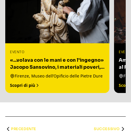
EVENTO
EVENT
«...volava con le mani e con l'ingegno»
Amia
Jacopo Sansovino, i materiali poveri,
al Fo
un capolavoro veneziano
Tosc
Firenze, Museo dell’Opificio delle Pietre Dure
Scopri di più
Scopri
PRECEDENTE
SUCCESSIVO