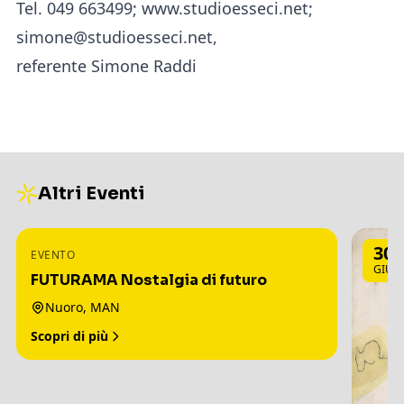
Tel. 049 663499; www.studioesseci.net;
simone@studioesseci.net,
referente Simone Raddi
Altri Eventi
3
30
EVENTO
LUG
GIU
FUTURAMA Nostalgia di futuro
Nuoro, MAN
Scopri di più