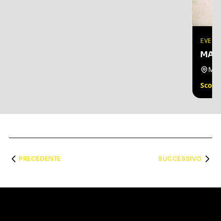
EVENT
MARI
Mil
Scopri
PRECEDENTE
SUCCESSIVO