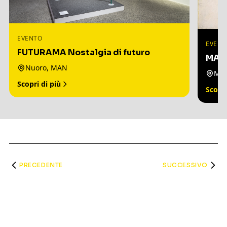
EVENTO
EVENT
FUTURAMA Nostalgia di futuro
MARI
Nuoro, MAN
Mil
Scopri di più
Scopri
PRECEDENTE
SUCCESSIVO